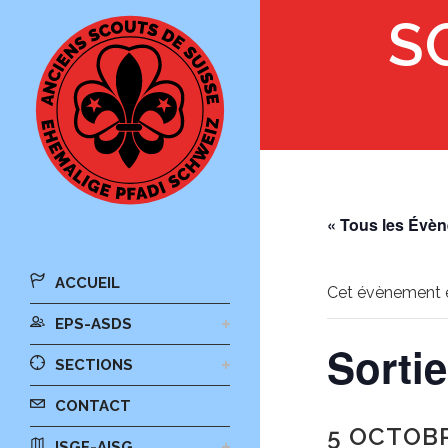
S
« Tous les Évè
ACCUEIL
Cet évènement e
EPS-ASDS
Sorti
SECTIONS
CONTACT
5 OCTOBR
ISGF-AISG