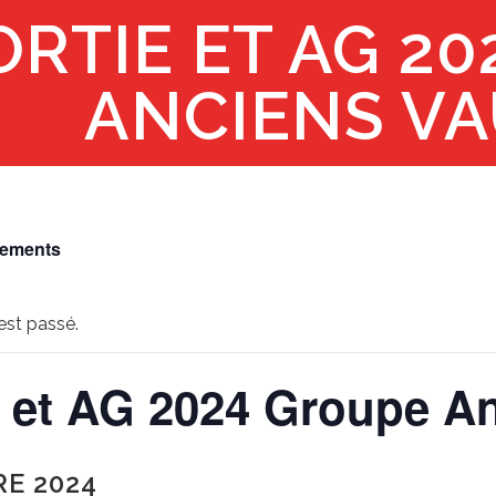
ORTIE ET AG 2
ANCIENS VA
nements
st passé.
e et AG 2024 Groupe A
E 2024