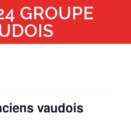
024 GROUPE
UDOIS
nciens vaudois