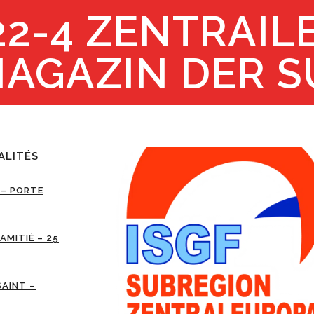
22-4 ZENTRAIL
AGAZIN DER 
ALITÉS
 – PORTE
’AMITIÉ – 25
SAINT –