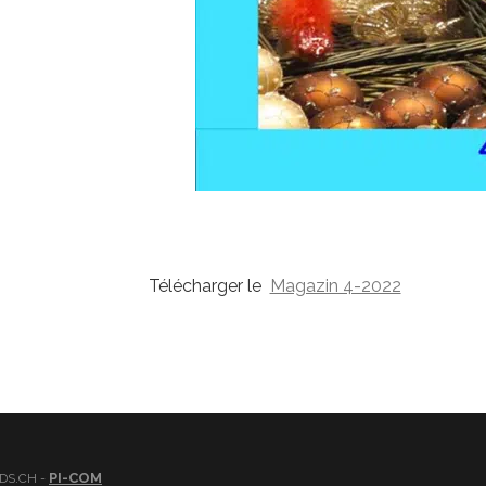
Télécharger le
Magazin 4-2022
PI-COM
DS.CH -